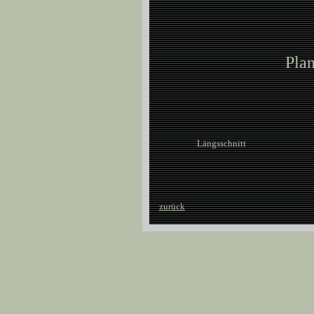
Pla
Längsschnitt
zurück